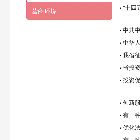
“十四
营商环境
中共
中华
我省
省投
投资
创新
有一
优化
有一