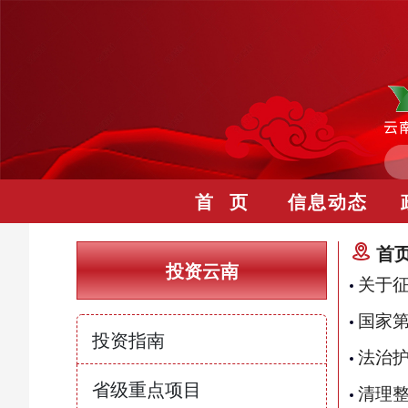
首 页
信息动态
首
投资云南
关于
国家
投资指南
法治护
省级重点项目
清理整