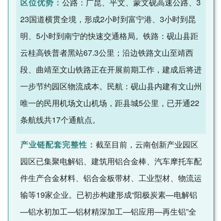
区位优势：
公路：广昆、平文、蒙文砚高速公路、3
23国道横贯全境，形成2小时到富宁港、3小时到昆
明、5小时到南宁的快速交通格局。铁路：砚山县距
云桂高铁普者黑站67.3公里；沿边铁路文山至靖西
段、曲靖至文山铁路正在开展前期工作，建成后将进
一步节约园区物流成本。民航：砚山县内建有文山州
唯一的民用机场文山机场，距县城5公里，已开通22
条航线共17个通航点。
产业链配套完整性：
截至目前，云南创新产业园区
园区已集聚电解铝、建筑用铝合金棒、汽车摩托车配
件生产合金材料、铝合金板带材、工业型材、物流运
输等19家企业。已初步构建形成“阳极炭素—电解铝
—铝水初加工—铝材精深加工—铝应用—再生铝”全