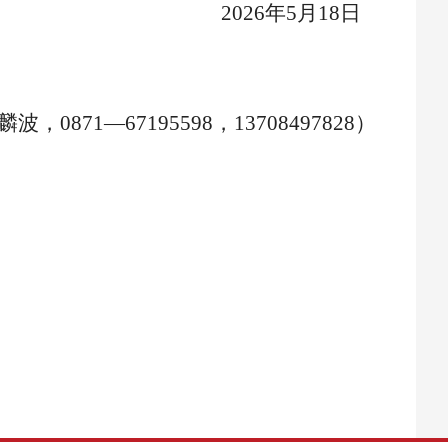
2026
年
5
月
18
日
麟波，
0871
—
67195598
，
13708497828
）