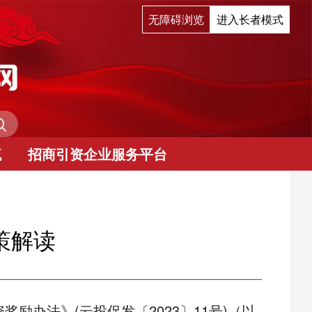
无障碍浏览
进入长者模式
流
招商引资企业服务平台
策解读
励办法》(云投促发〔2023〕11号)（以